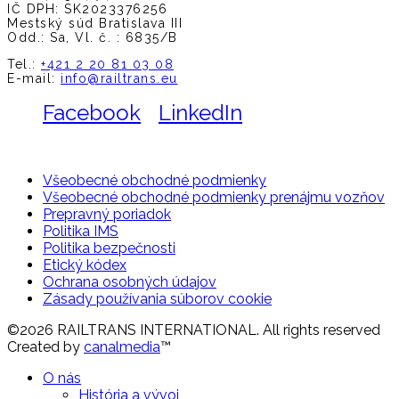
IČ DPH: SK2023376256
Mestský súd Bratislava III
Odd.: Sa, Vl. č. : 6835/B
Tel.:
+421 2 20 81 03 08
E-mail:
info@railtrans.eu
Facebook
LinkedIn
Všeobecné obchodné podmienky
Všeobecné obchodné podmienky prenájmu vozňov
Prepravný poriadok
Politika IMS
Politika bezpečnosti
Etický kódex
Ochrana osobných údajov
Zásady používania súborov cookie
©2026 RAILTRANS INTERNATIONAL. All rights reserved
Created by
canalmedia
™
O nás
História a vývoj