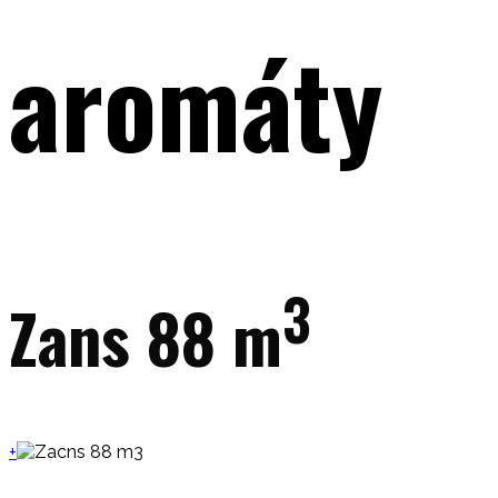
aromáty
3
Zans 88 m
+