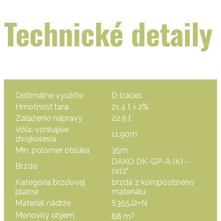
Technické detaily
Optimálne využitie
D tracks
Hmotnosť tara
21,4 t ± 2%
Zaťaženie nápravy
22,5 t
Vôľa: vonkajšie
11,90m
dvojkolesia
Min. polomer oblúka
35m
DAKO DK-GP-A (K) -
Brzda
1x12"
Kategória brzdovej
brzda z kompozitného
platne
materiálu
Materiál nádrže
S355J2+N
3
Menovitý objem
88 m