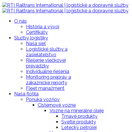
O nás
História a vývoj
Certifikáty
Služby logistiky
Naša sieť
Logistické služby a
zasielateľstvo
Riešenie vlečkovej
prevádzky
Individuálne riešenia
Monitoring prepráv a
zákaznícke reporty
Fleet manažment
Naša flotila
Ponuka vozňov
Cisternové vozne
Vozne na minerálne oleje
Tmavé produkty
Svetlé produkty
Letecký petrolej