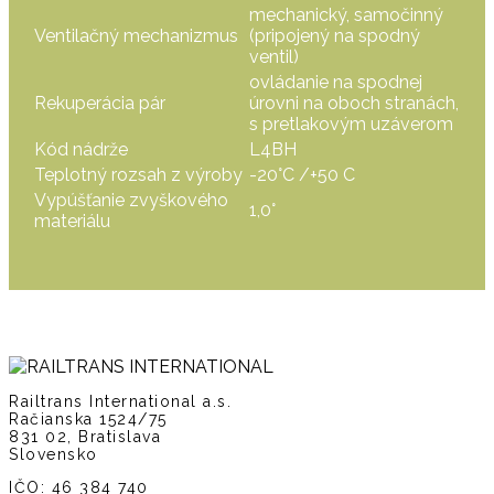
mechanický, samočinný
Ventilačný mechanizmus
(pripojený na spodný
ventil)
ovládanie na spodnej
Rekuperácia pár
úrovni na oboch stranách,
s pretlakovým uzáverom
Kód nádrže
L4BH
Teplotný rozsah z výroby
-20°C /+50 C
Vypúšťanie zvyškového
1,0°
materiálu
Railtrans International a.s.
Račianska 1524/75
831 02, Bratislava
Slovensko
IČO: 46 384 740