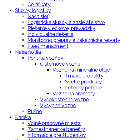
Certifikáty
Služby logistiky
Naša sieť
Logistické služby a zasielateľstvo
Riešenie vlečkovej prevádzky
Individuálne riešenia
Monitoring prepráv a zákaznícke reporty
Fleet manažment
Naša flotila
Ponuka vozňov
Cisternové vozne
Vozne na minerálne oleje
Tmavé produkty
Svetlé produkty
Letecký petrolej
Vozne na aromáty
Vysokostenné vozne
Výsypné vozne
Rušne
Kariéra
Voľné pracovné miesta
Zamestnanecké benefity
Informácie pre študentov