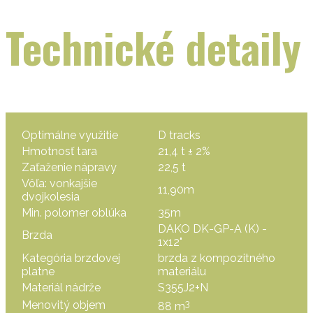
Technické detaily
Optimálne využitie
D tracks
Hmotnosť tara
21,4 t ± 2%
Zaťaženie nápravy
22,5 t
Vôľa: vonkajšie
11,90m
dvojkolesia
Min. polomer oblúka
35m
DAKO DK-GP-A (K) -
Brzda
1x12"
Kategória brzdovej
brzda z kompozitného
platne
materiálu
Materiál nádrže
S355J2+N
3
Menovitý objem
88 m