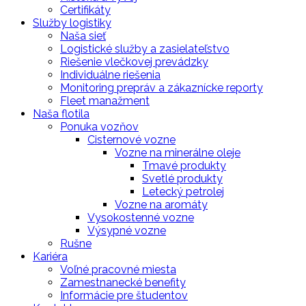
Certifikáty
Služby logistiky
Naša sieť
Logistické služby a zasielateľstvo
Riešenie vlečkovej prevádzky
Individuálne riešenia
Monitoring prepráv a zákaznícke reporty
Fleet manažment
Naša flotila
Ponuka vozňov
Cisternové vozne
Vozne na minerálne oleje
Tmavé produkty
Svetlé produkty
Letecký petrolej
Vozne na aromáty
Vysokostenné vozne
Výsypné vozne
Rušne
Kariéra
Voľné pracovné miesta
Zamestnanecké benefity
Informácie pre študentov