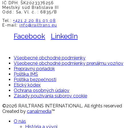
IČ DPH: SK2023376256
Mestský súd Bratislava III
Odd.: Sa, Vl. č. : 6835/B
Tel.:
+421 2 20 81 03 08
E-mail:
info@railtrans.eu
Facebook
LinkedIn
Všeobecné obchodné podmienky
Všeobecné obchodné podmienky prenájmu vozňov
Prepravný poriadok
Politika IMS
Politika bezpečnosti
Etický kódex
Ochrana osobných údajov
Zásady používania súborov cookie
©2026 RAILTRANS INTERNATIONAL. All rights reserved
Created by
canalmedia
™
O nás
História a vývoj