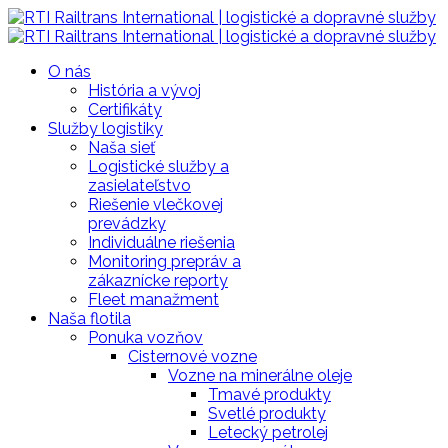
O nás
História a vývoj
Certifikáty
Služby logistiky
Naša sieť
Logistické služby a
zasielateľstvo
Riešenie vlečkovej
prevádzky
Individuálne riešenia
Monitoring prepráv a
zákaznícke reporty
Fleet manažment
Naša flotila
Ponuka vozňov
Cisternové vozne
Vozne na minerálne oleje
Tmavé produkty
Svetlé produkty
Letecký petrolej