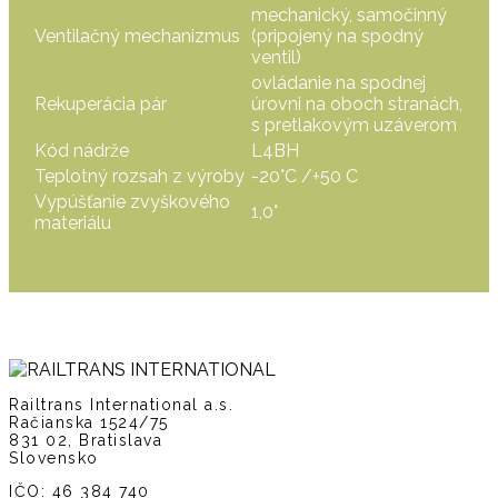
mechanický, samočinný
Ventilačný mechanizmus
(pripojený na spodný
ventil)
ovládanie na spodnej
Rekuperácia pár
úrovni na oboch stranách,
s pretlakovým uzáverom
Kód nádrže
L4BH
Teplotný rozsah z výroby
-20°C /+50 C
Vypúšťanie zvyškového
1,0°
materiálu
Railtrans International a.s.
Račianska 1524/75
831 02, Bratislava
Slovensko
IČO: 46 384 740